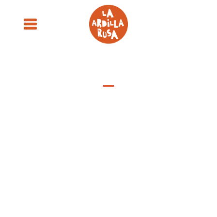
Empresa de actividades extraescolares
En La Ardilla Rusa creamos y
desarrollamos
proyectos educativos
y actividades culturales. Estamos especializadas en la
adaptación de contenidos artísticos a contextos escolares
diversos y a distintos públicos.
Diseñamos talleres artísticos para colegios, visitas guiadas a
museos, materiales didácticos y propuestas para editoriales