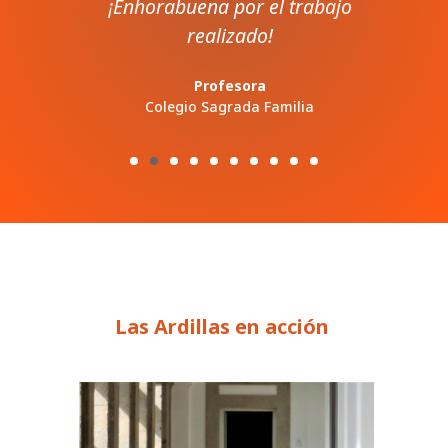
¡Enhorabuena por el trabajo
realizado!
Profesora
Colegio Sagrada Familia
Las Ardillas en acción