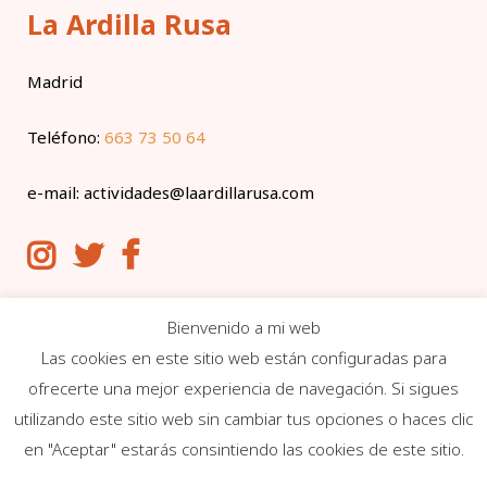
La Ardilla Rusa
Madrid
Teléfono:
663 73 50 64
e-mail:
actividades@laardillarusa.com
Contacto y Protocolos
Bienvenido a mi web
Las cookies en este sitio web están configuradas para
Contacta con nosotras
ofrecerte una mejor experiencia de navegación. Si sigues
utilizando este sitio web sin cambiar tus opciones o haces clic
en "Aceptar" estarás consintiendo las cookies de este sitio.