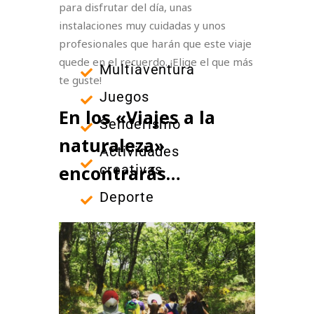
para disfrutar del día, unas
instalaciones muy cuidadas y unos
profesionales que harán que este viaje
quede en el recuerdo. ¡Elige el que más
Multiaventura
te guste!
Juegos
En los «Viajes a la
Senderismo
naturaleza»
Actividades
encontrarás…
creativas
Deporte