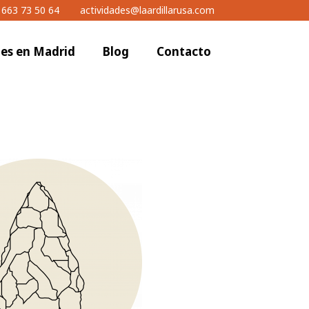
 663 73 50 64
actividades@laardillarusa.com
nes en Madrid
Blog
Contacto