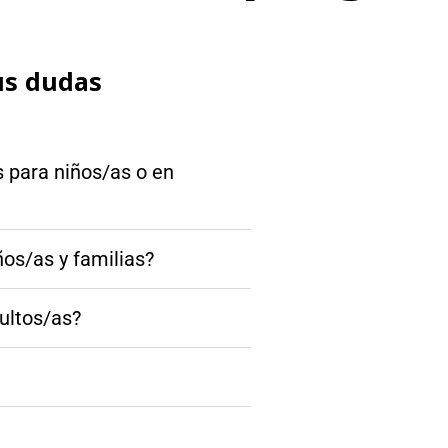
us dudas
s para niños/as o en
ños/as y familias?
dultos/as?